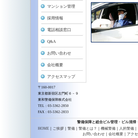
マンション管理
採用情報
電話相談窓口
Q&A
お問い合わせ
会社概要
アクセスマップ
〒160-0017
東京都新宿区左門町６－９
東和警備保障株式会社
TEL：03-5362-2850
FAX：03-5362-2833
警備保障と総合ビル管理・ビル清掃
HOME
｜
ご挨拶
｜
警備
｜
警備とは？
｜
機械警備
｜
人的警備
｜
お問い合わせ
｜
会社概要
｜
アクセ